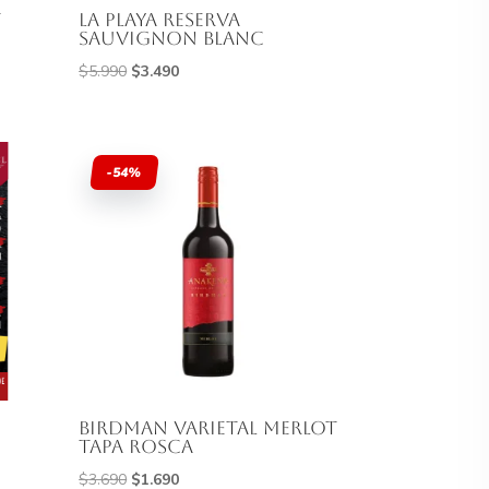
T
la playa reserva
sauvignon blanc
El
El
$
5.990
$
3.490
precio
precio
original
actual
era:
es:
-54%
$5.990.
$3.490.
Birdman Varietal Merlot
Tapa Rosca
El
El
$
3.690
$
1.690