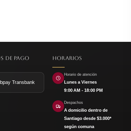
era:
es:
$7.490.
$3.490.
S DE PAGO
HORARIOS
Horario de atención
Lunes a Viernes
9:00 AM - 18:00 PM
Despachos
A domicilio dentro de
Santiago desde $3.000*
según comuna