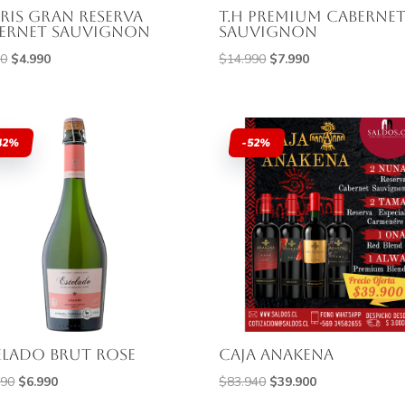
aris Gran Reserva
T.H PREMIUM CABERNE
ernet Sauvignon
SAUVIGNON
El
El
El
El
90
$
4.990
$
14.990
$
7.990
precio
precio
precio
precio
original
actual
original
actual
era:
es:
era:
es:
42%
-52%
$6.990.
$4.990.
$14.990.
$7.990.
elado Brut Rose
Caja anakena
El
El
El
El
990
$
6.990
$
83.940
$
39.900
precio
precio
precio
precio