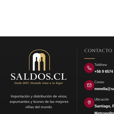
$3.690.
$1.250.
CONTACTO
Teléfono
+56 9 6574
Correo
mmella@sa
Importación y distribución de vinos,
Ubicación
espumantes y licores de las mejores
Santiago, 
viñas del mundo.
Metropolit