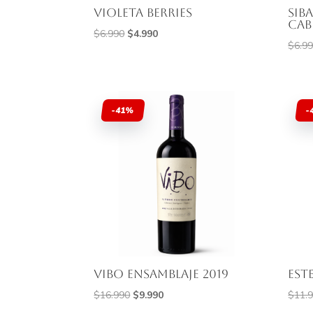
Violeta Berries
Sib
Cab
El
El
$
6.990
$
4.990
$
6.9
precio
precio
original
actual
era:
es:
$6.990.
$4.990.
-41%
-
Vibo Ensamblaje 2019
Est
El
El
$
16.990
$
9.990
$
11.
precio
precio