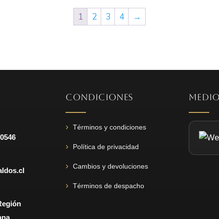
$6.990.
$2.990.
$7.490.
$3.490.
1
2
3
4
→
CONDICIONES
MEDIO
Términos y condiciones
 0546
Política de privacidad
Cambios y devoluciones
ldos.cl
Términos de despacho
Región
ana