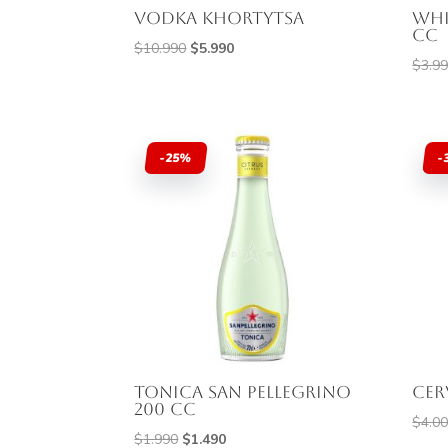
Vodka Khortytsa
Whi
cc
El
El
$
10.990
$
5.990
$
3.9
precio
precio
original
actual
era:
es:
$10.990.
$5.990.
-25%
-
Tonica San Pellegrino
Cer
200 cc
$
4.0
El
El
$
1.990
$
1.490