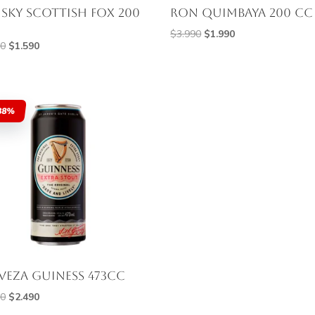
sky Scottish Fox 200
Ron Quimbaya 200 cc
El
El
$
3.990
$
1.990
El
El
90
$
1.590
precio
precio
precio
precio
original
actual
original
actual
era:
es:
era:
es:
$3.990.
$1.990.
38%
$3.990.
$1.590.
veza Guiness 473Cc
El
El
00
$
2.490
precio
precio