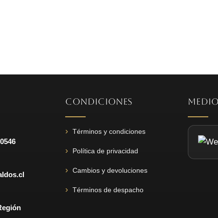
original
actual
era:
es:
$4.000.
$2.490.
CONDICIONES
MEDIO
Términos y condiciones
 0546
Política de privacidad
Cambios y devoluciones
ldos.cl
Términos de despacho
Región