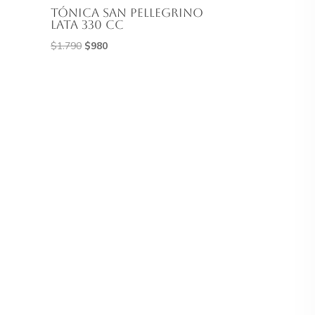
Tónica San Pellegrino
Lata 330 cc
El
El
$
1.790
$
980
precio
precio
original
actual
era:
es:
$1.790.
$980.