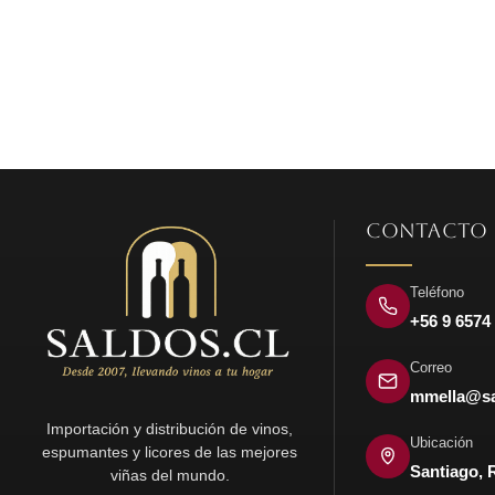
precio
precio
original
actual
era:
es:
$1.990.
$1.490.
CONTACTO
Teléfono
+56 9 6574
Correo
mmella@sa
Importación y distribución de vinos,
Ubicación
espumantes y licores de las mejores
Santiago, 
viñas del mundo.