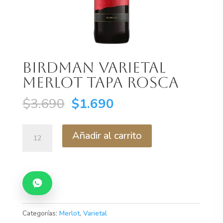
Birdman Varietal
Merlot Tapa Rosca
El
El
$
3.690
$
1.690
precio
precio
original
actual
Birdman
Añadir al carrito
era:
es:
Varietal
$3.690.
$1.690.
Merlot
Tapa
Rosca
cantidad
Categorías:
Merlot
,
Varietal