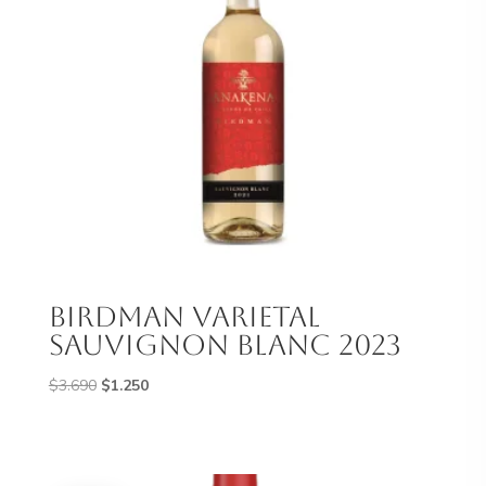
Birdman Varietal
Sauvignon Blanc 2023
El
El
$
3.690
$
1.250
precio
precio
original
actual
era:
es:
$3.690.
$1.250.