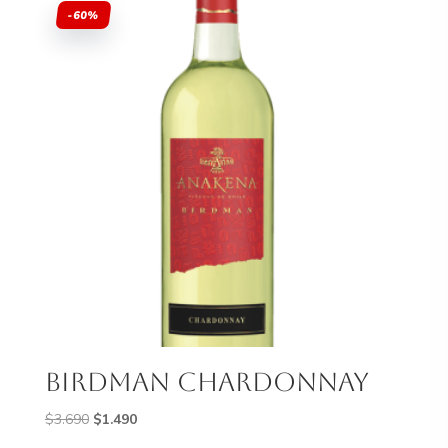
-60%
birdman chardonnay
El
El
$
3.690
$
1.490
precio
precio