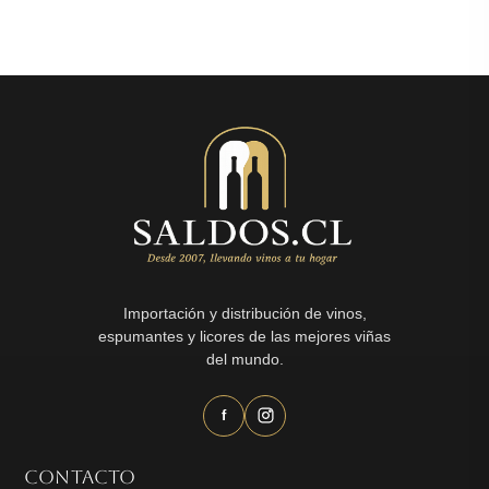
original
actual
era:
es:
$3.690.
$1.490.
Importación y distribución de vinos,
espumantes y licores de las mejores viñas
del mundo.
f
CONTACTO