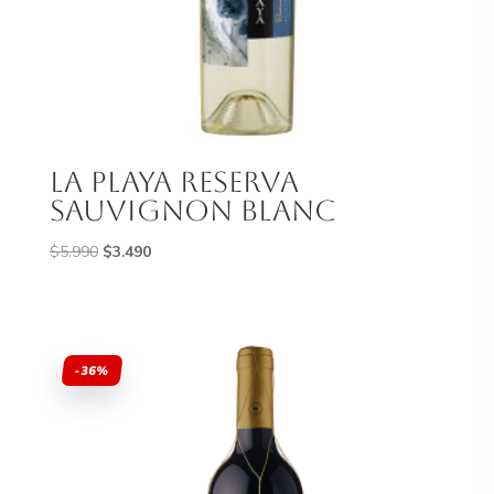
la playa reserva
sauvignon blanc
El
El
$
5.990
$
3.490
precio
precio
original
actual
era:
es:
$5.990.
$3.490.
-36%