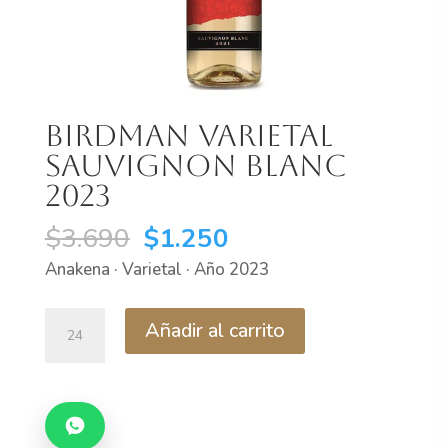
Birdman Varietal
Sauvignon Blanc
2023
El
El
$
3.690
$
1.250
precio
precio
Anakena · Varietal · Año 2023
original
actual
era:
es:
Birdman
Añadir al carrito
$3.690.
$1.250.
Varietal
Sauvignon
Blanc
2023