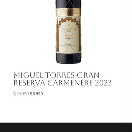
Miguel Torres Gran
Reserva Carmenere 2023
El
El
$
10.990
$
6.990
precio
precio
original
actual
era:
es:
$10.990.
$6.990.