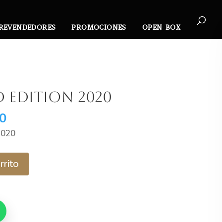
REVENDEDORES
PROMOCIONES
OPEN BOX
d Edition 2020
El
0
precio
2020
l
actual
es:
rrito
0.
$19.990.