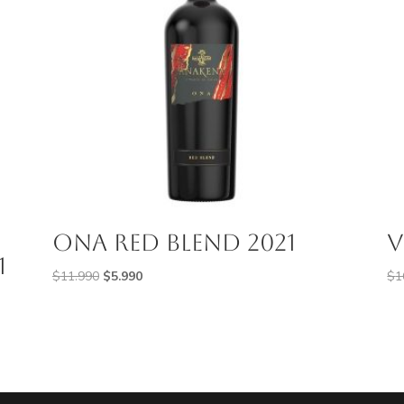
Ona Red Blend 2021
V
1
El
El
$
11.990
$
5.990
$
1
precio
precio
original
actual
era:
es:
$11.990.
$5.990.