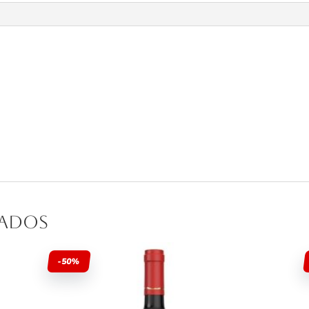
nados
-50%