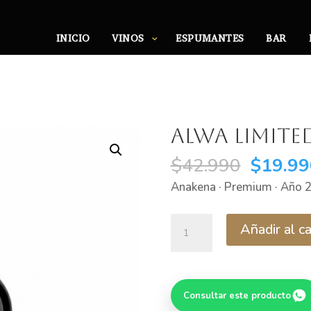
INICIO
VINOS
ESPUMANTES
BAR
Alwa Limite
El
$
42.990
$
19.99
precio
Anakena · Premium · Año 
origina
era:
Alwa
Añadir al ca
$42.99
Limited
Edition
2020
Consultar este producto
cantidad