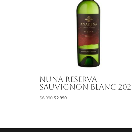
Nuna Reserva
Sauvignon Blanc 202
El
El
$
6.990
$
2.990
precio
precio
original
actual
era:
es:
$6.990.
$2.990.