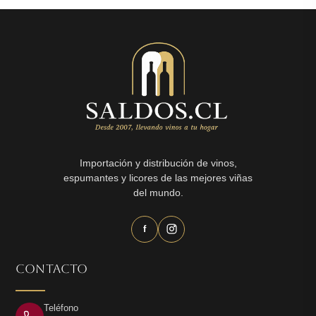
$4.490.
$1.990.
Importación y distribución de vinos,
espumantes y licores de las mejores viñas
del mundo.
f
CONTACTO
Teléfono