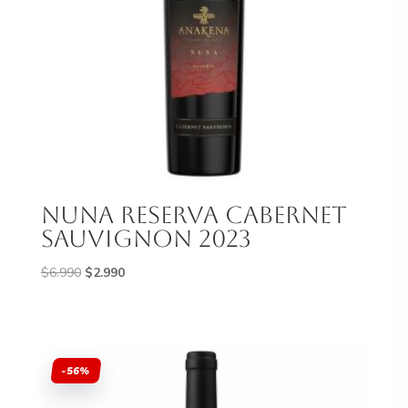
Nuna Reserva Cabernet
Sauvignon 2023
El
El
$
6.990
$
2.990
precio
precio
original
actual
era:
es:
$6.990.
$2.990.
-56%