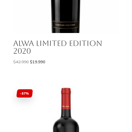
Alwa Limited Edition
2020
El
El
$
42.990
$
19.990
precio
precio
original
actual
era:
es:
$42.990.
$19.990.
-57%