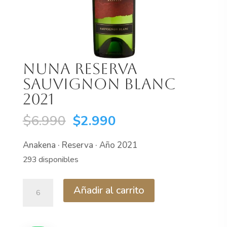
Nuna Reserva
Sauvignon Blanc
2021
El
El
$
6.990
$
2.990
precio
precio
Anakena · Reserva · Año 2021
original
actual
293 disponibles
era:
es:
$6.990.
$2.990.
Nuna
Añadir al carrito
Reserva
Sauvignon