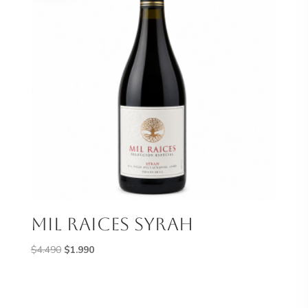
mil raices syrah
El
El
$
4.490
$
1.990
precio
precio
original
actual
era:
es: