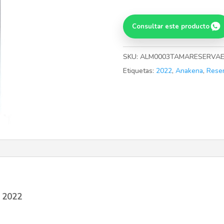
Especial
Carmenere
Consultar este producto
2022
cantidad
SKU:
ALM0003TAMARESERVA
Etiquetas:
2022
,
Anakena
,
Rese
 2022