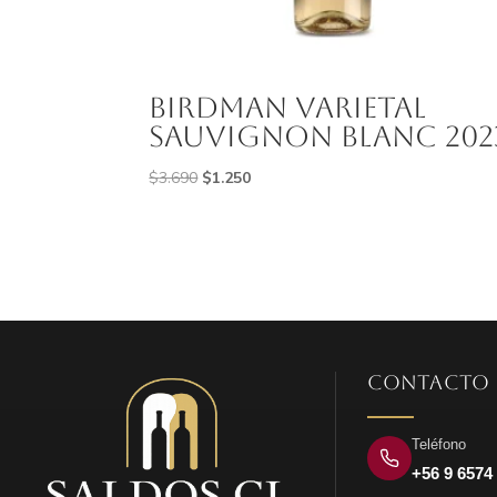
Birdman Varietal
Sauvignon Blanc 202
El
El
$
3.690
$
1.250
precio
precio
original
actual
era:
es:
$3.690.
$1.250.
CONTACTO
Teléfono
+56 9 6574