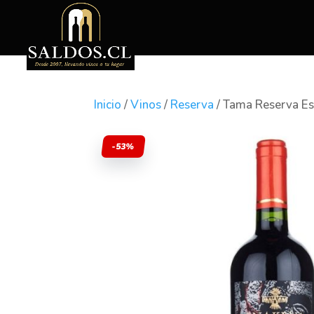
Inicio
/
Vinos
/
Reserva
/ Tama Reserva E
-53%