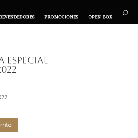
REVENDEDORES
PROMOCIONES
OPEN BOX
a Especial
022
l
recio
022
ctual
s:
3.490.
rrito