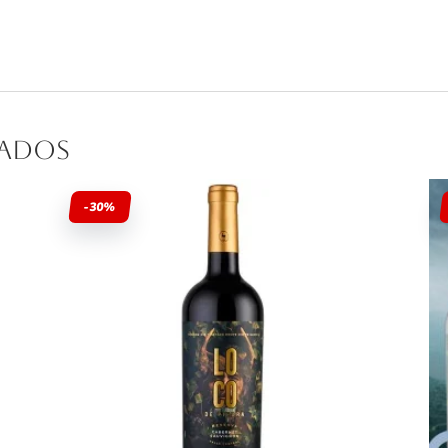
nados
-30%