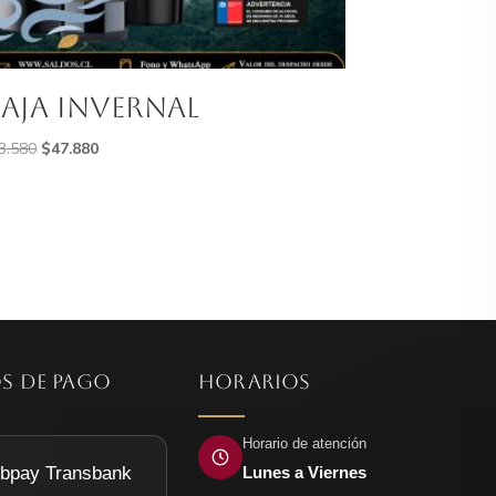
aja invernal
El
El
3.580
$
47.880
precio
precio
original
actual
era:
es:
$83.580.
$47.880.
S DE PAGO
HORARIOS
Horario de atención
Lunes a Viernes