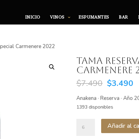
INICIO
VINOS
ESPUMANTES
BAR
special Carmenere 2022
Tama Reserv
Carmenere 2
El
E
$
7.490
$
3.490
precio
p
Anakena · Reserva · Año 2
original
a
1393 disponibles
era:
e
$7.490.
$
Tama
Añadir al ca
Reserva