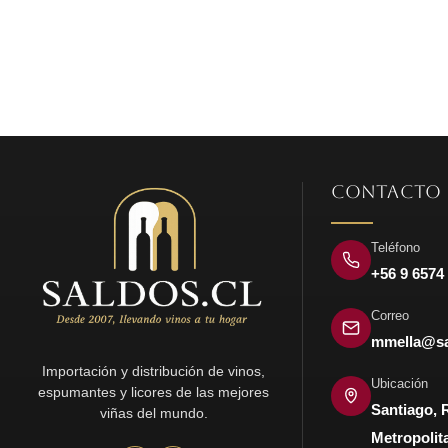
original
actual
era:
es:
$72.680.
$30.990.
CONTACTO
Teléfono
+56 9 6574
Correo
mmella@sa
Importación y distribución de vinos,
Ubicación
espumantes y licores de las mejores
Santiago, 
viñas del mundo.
Metropolit