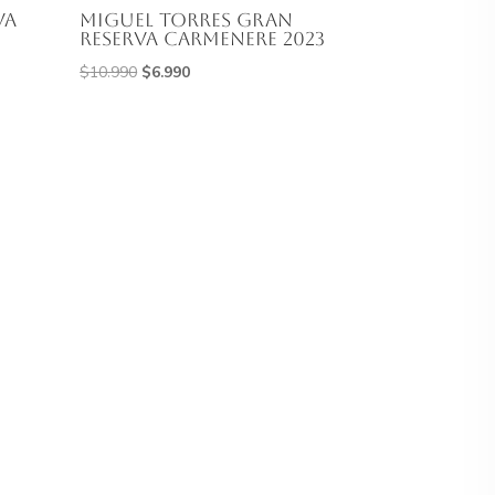
va
Miguel Torres Gran
Reserva Carmenere 2023
El
El
$
10.990
$
6.990
precio
precio
original
actual
era:
es:
$10.990.
$6.990.