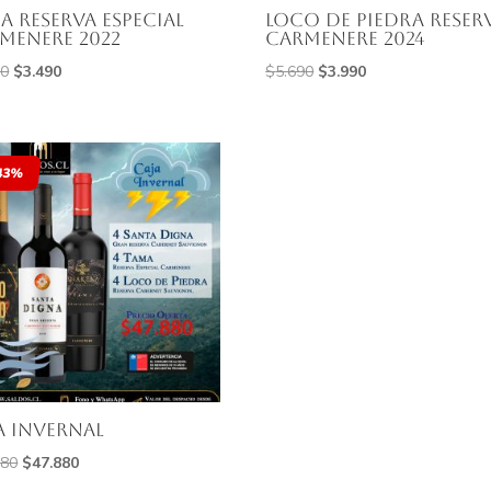
a Reserva Especial
Loco De Piedra Reser
menere 2022
Carmenere 2024
El
El
El
El
90
$
3.490
$
5.690
$
3.990
precio
precio
precio
precio
original
actual
original
actual
era:
es:
era:
es:
43%
$7.490.
$3.490.
$5.690.
$3.990.
a invernal
El
El
580
$
47.880
precio
precio