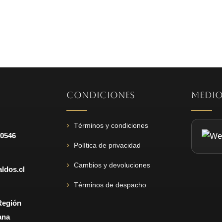
original
actual
era:
es:
$83.580.
$47.880.
CONDICIONES
MEDIO
Términos y condiciones
 0546
Política de privacidad
Cambios y devoluciones
ldos.cl
Términos de despacho
Región
ana