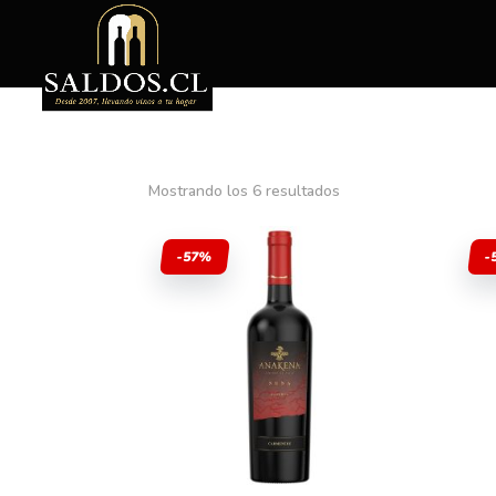
Mostrando los 6 resultados
-57%
-