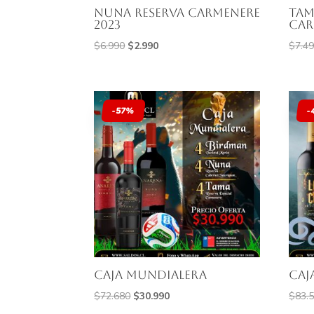
Nuna Reserva Carmenere
Tam
2023
Car
El
El
$
6.990
$
2.990
$
7.4
precio
precio
original
actual
era:
es:
-57%
-
$6.990.
$2.990.
caja mundialera
caj
El
El
$
72.680
$
30.990
$
83.
precio
precio