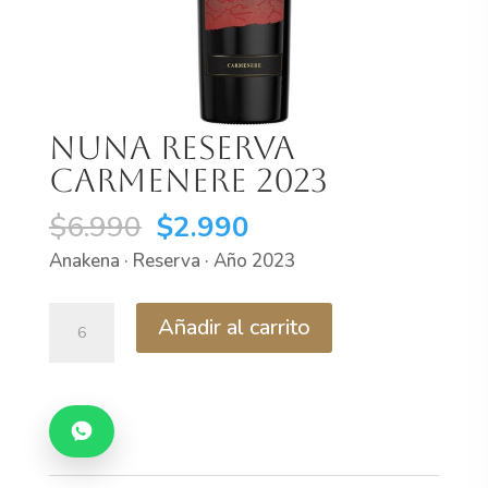
Nuna Reserva
Carmenere 2023
El
El
$
6.990
$
2.990
precio
precio
Anakena · Reserva · Año 2023
original
actual
era:
es:
Nuna
Añadir al carrito
$6.990.
$2.990.
Reserva
Carmenere
2023
cantidad