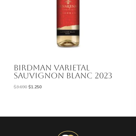
Birdman Varietal
Sauvignon Blanc 2023
El
El
$
3.690
$
1.250
precio
precio
original
actual
era:
es:
$3.690.
$1.250.