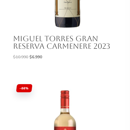
Miguel Torres Gran
Reserva Carmenere 2023
El
El
$
10.990
$
6.990
precio
precio
original
actual
era:
es:
$10.990.
$6.990.
-66%