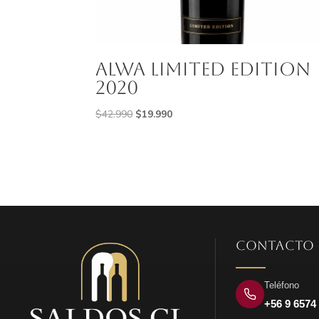
Alwa Limited Edition
2020
El
El
$
42.990
$
19.990
precio
precio
original
actual
era:
es:
$42.990.
$19.990.
CONTACTO
Teléfono
+56 9 6574