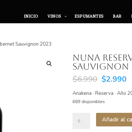
INICIO
VINOS
ESPUMANTES
BAR
bernet Sauvignon 2023
Nuna Reser
Sauvignon 
El
E
$
6.990
$
2.990
precio
p
Anakena · Reserva · Año 2
original
a
689 disponibles
era:
e
$6.990.
$
Nuna
Añadir al ca
Reserva