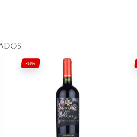
nados
-53%