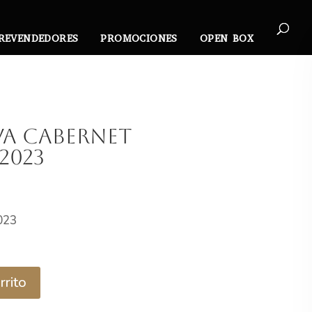
REVENDEDORES
PROMOCIONES
OPEN BOX
va Cabernet
2023
l
recio
023
ctual
s:
2.990.
rrito