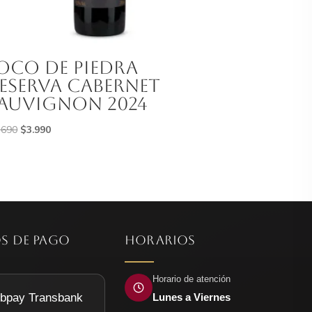
oco De Piedra
eserva Cabernet
auvignon 2024
El
El
.690
$
3.990
precio
precio
original
actual
era:
es:
$5.690.
$3.990.
S DE PAGO
HORARIOS
Horario de atención
Lunes a Viernes