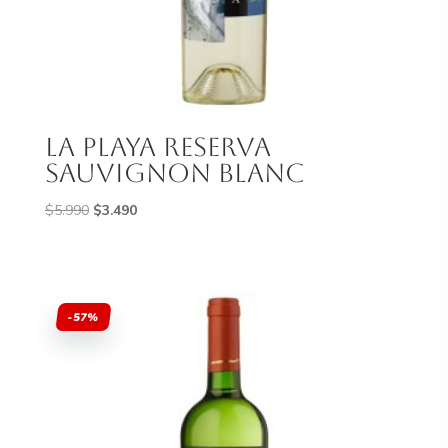
la playa reserva
sauvignon blanc
El
El
$
5.990
$
3.490
precio
precio
original
actual
era:
es:
$5.990.
$3.490.
-57%