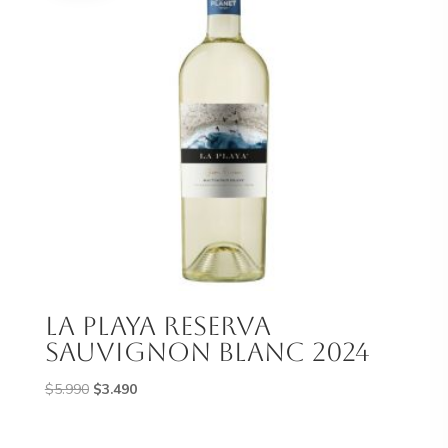
La Playa Reserva
Sauvignon Blanc 2024
El
El
$
5.990
$
3.490
precio
precio
original
actual