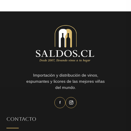
era:
es:
$5.990.
$3.490.
Importación y distribución de vinos,
espumantes y licores de las mejores viñas
del mundo.
f
CONTACTO