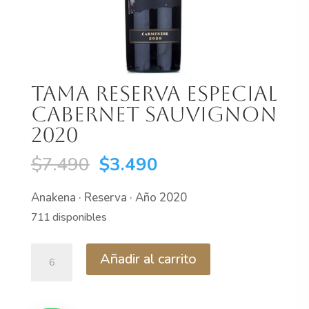
Tama Reserva Especial
Cabernet Sauvignon
2020
El
El
$
7.490
$
3.490
precio
precio
Anakena · Reserva · Año 2020
original
actual
711 disponibles
era:
es:
$7.490.
$3.490.
Tama
Añadir al carrito
Reserva
Especial