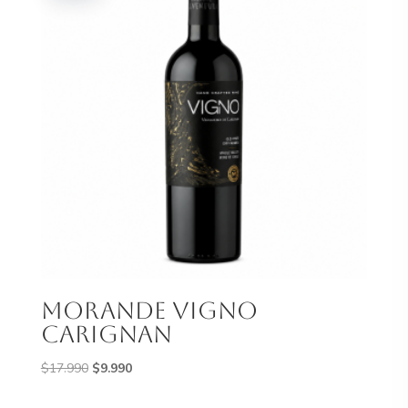
morande vigno
carignan
El
El
$
17.990
$
9.990
precio
precio