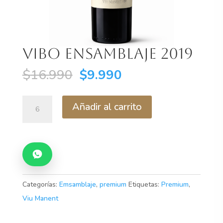
Vibo Ensamblaje 2019
El
El
$
16.990
$
9.990
precio
precio
original
actual
Vibo
Añadir al carrito
era:
es:
Ensamblaje
$16.990.
$9.990.
2019
cantidad
Categorías:
Emsamblaje
,
premium
Etiquetas:
Premium
,
Viu Manent