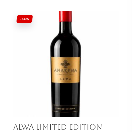
original
actual
era:
es:
$17.990.
$9.990.
-54%
Alwa Limited Edition