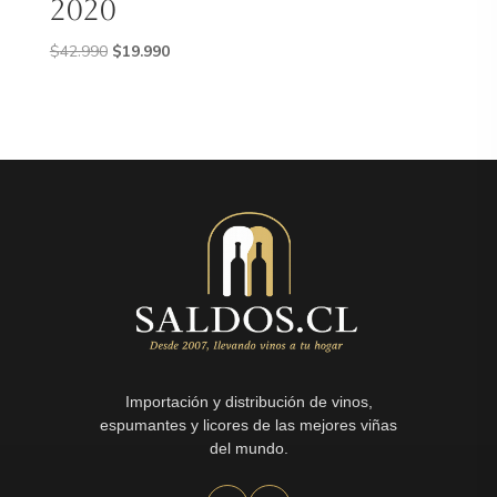
2020
El
El
$
42.990
$
19.990
precio
precio
original
actual
era:
es:
$42.990.
$19.990.
Importación y distribución de vinos,
espumantes y licores de las mejores viñas
del mundo.