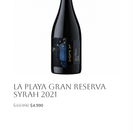
La Playa Gran Reserva
Syrah 2021
El
El
$
10.990
$
4.990
precio
precio
original
actual
era:
es:
$10.990.
$4.990.