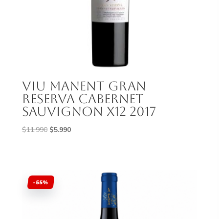
Viu Manent Gran
Reserva Cabernet
Sauvignon X12 2017
El
El
$
11.990
$
5.990
precio
precio
original
actual
era:
es:
$11.990.
$5.990.
-55%