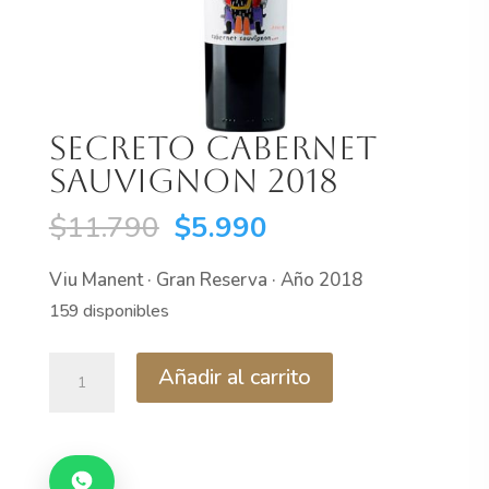
Secreto Cabernet
Sauvignon 2018
El
El
$
11.790
$
5.990
precio
precio
Viu Manent · Gran Reserva · Año 2018
original
actual
159 disponibles
era:
es:
$11.790.
$5.990.
Secreto
Añadir al carrito
Cabernet
Sauvignon
2018
cantidad