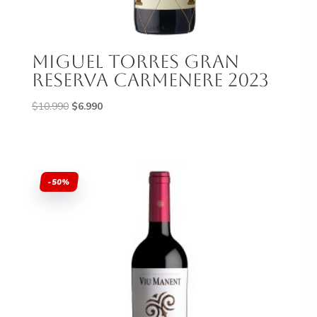
Miguel Torres Gran
Reserva Carmenere 2023
El
El
$
10.990
$
6.990
precio
precio
original
actual
era:
es:
$10.990.
$6.990.
-50%