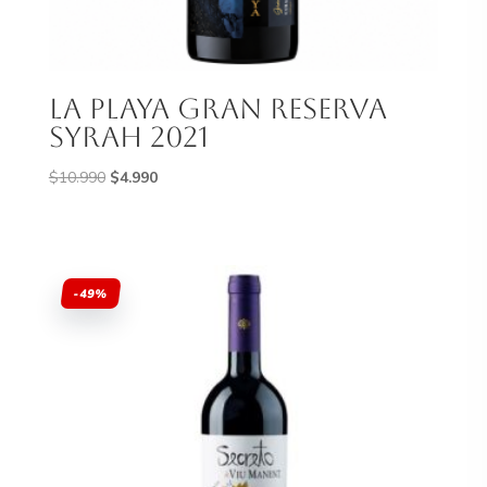
La Playa Gran Reserva
Syrah 2021
El
El
$
10.990
$
4.990
precio
precio
original
actual
era:
es:
$10.990.
$4.990.
-49%