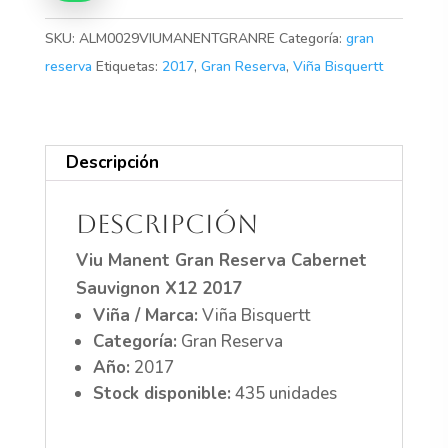
Sauvignon
X12
SKU:
ALM0029VIUMANENTGRANRE
Categoría:
gran
2017
reserva
Etiquetas:
2017
,
Gran Reserva
,
Viña Bisquertt
cantidad
Descripción
Descripción
Viu Manent Gran Reserva Cabernet
Sauvignon X12 2017
Viña / Marca:
Viña Bisquertt
Categoría:
Gran Reserva
Año:
2017
Stock disponible:
435 unidades