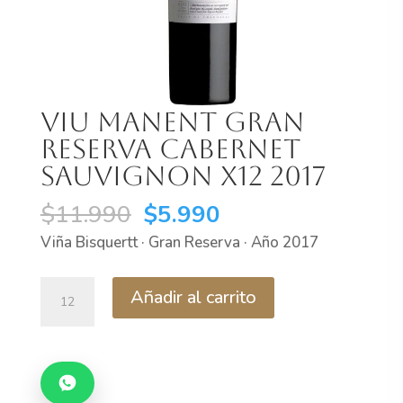
Viu Manent Gran
Reserva Cabernet
Sauvignon X12 2017
El
El
$
11.990
$
5.990
precio
precio
Viña Bisquertt · Gran Reserva · Año 2017
original
actual
era:
es:
Viu
Añadir al carrito
$11.990.
$5.990.
Manent
Gran
Reserva
Cabernet