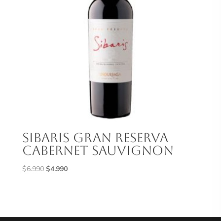
Sibaris Gran Reserva
Cabernet Sauvignon
El
El
$
6.990
$
4.990
precio
precio
original
actual
era:
es:
$6.990.
$4.990.