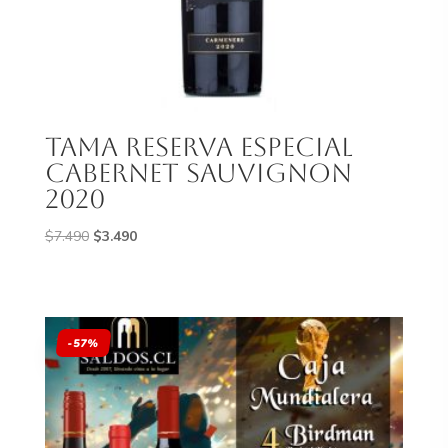
Tama Reserva Especial
Cabernet Sauvignon
2020
El
El
$
7.490
$
3.490
precio
precio
original
actual
era:
es:
$7.490.
$3.490.
-57%