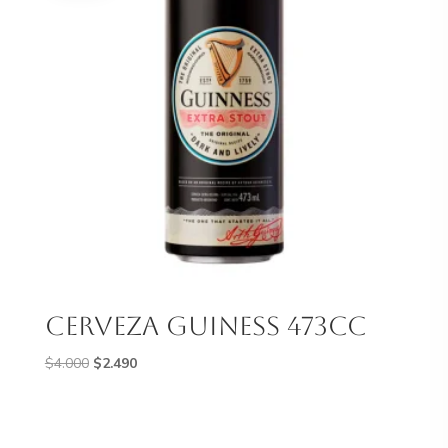
Cerveza Guiness 473Cc
El
El
$
4.000
$
2.490
precio
precio
original
actual
era:
es: