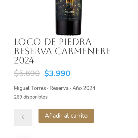
Loco De Piedra
Reserva Carmenere
2024
El
El
$
5.690
$
3.990
precio
precio
Miguel Torres · Reserva · Año 2024
original
actual
269 disponibles
era:
es:
$5.690.
$3.990.
Loco
Añadir al carrito
De
Piedra