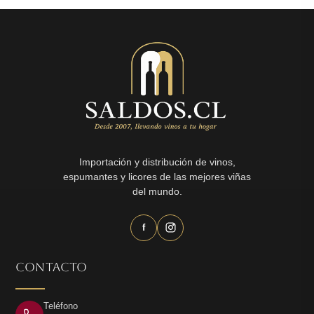
$4.000.
$2.490.
Importación y distribución de vinos,
espumantes y licores de las mejores viñas
del mundo.
f
CONTACTO
Teléfono