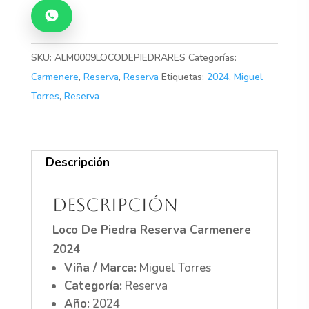
Reserva
Carmenere
2024
cantidad
SKU:
ALM0009LOCODEPIEDRARES
Categorías:
Carmenere
,
Reserva
,
Reserva
Etiquetas:
2024
,
Miguel
Torres
,
Reserva
Descripción
Descripción
Loco De Piedra Reserva Carmenere
2024
Viña / Marca:
Miguel Torres
Categoría:
Reserva
Año:
2024