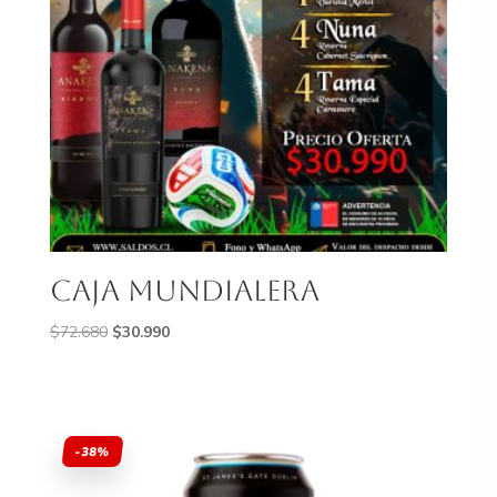
caja mundialera
El
El
$
72.680
$
30.990
precio
precio
original
actual
era:
es:
$72.680.
$30.990.
-38%