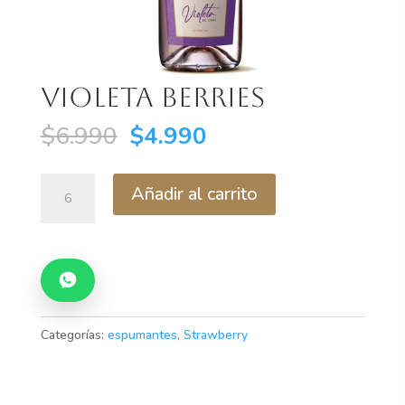
Violeta Berries
El
El
$
6.990
$
4.990
precio
precio
original
actual
Violeta
Añadir al carrito
era:
es:
Berries
$6.990.
$4.990.
cantidad
Categorías:
espumantes
,
Strawberry